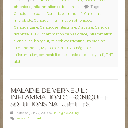
chronique
,
inflammation de bas grade
Tags:
Candida albicans
,
Candida et immunité
,
Candida et
microbiote
,
Candida inflammation chronique
,
Candidalysine
,
Candidose intestinale
,
Diabète et Candida
,
dysbiose
,
IL-17
,
inflammation de bas grade
,
inflammation
silencieuse
,
leaky gut
,
microbiote intestinal
,
microbiote
intestinal santé
,
Mycobiote
,
NF-kB
,
oméga-3 et
inflammation
,
perméabilité intestinale
,
stress oxydatif
,
TNF-
alpha
MALADIE DE VERNEUIL :
INFLAMMATION CHRONIQUE ET
SOLUTIONS NATURELLES
Posted on juin 27, 2026 by
BsNn@alex2024@
Leave a Comment