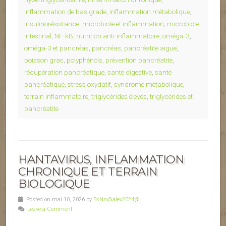
inflammation de bas grade
,
inflammation métabolique
,
insulinorésistance
,
microbiote et inflammation
,
microbiote
intestinal
,
NF-kB
,
nutrition anti-inflammatoire
,
oméga-3
,
oméga-3 et pancréas
,
pancréas
,
pancréatite aiguë
,
poisson gras
,
polyphénols
,
prévention pancréatite
,
récupération pancréatique
,
santé digestive
,
santé
pancréatique
,
stress oxydatif
,
syndrome métabolique
,
terrain inflammatoire
,
triglycérides élevés
,
triglycérides et
pancréatite
HANTAVIRUS, INFLAMMATION
CHRONIQUE ET TERRAIN
BIOLOGIQUE
Posted on mai 10, 2026 by
BsNn@alex2024@
Leave a Comment