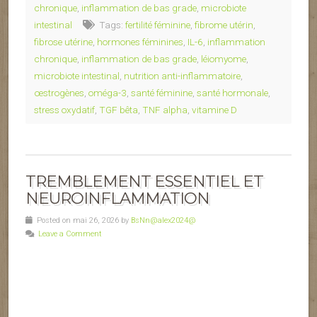
chronique
,
inflammation de bas grade
,
microbiote
intestinal
Tags:
fertilité féminine
,
fibrome utérin
,
fibrose utérine
,
hormones féminines
,
IL-6
,
inflammation
chronique
,
inflammation de bas grade
,
léiomyome
,
microbiote intestinal
,
nutrition anti-inflammatoire
,
œstrogènes
,
oméga-3
,
santé féminine
,
santé hormonale
,
stress oxydatif
,
TGF bêta
,
TNF alpha
,
vitamine D
TREMBLEMENT ESSENTIEL ET
NEUROINFLAMMATION
Posted on mai 26, 2026 by
BsNn@alex2024@
Leave a Comment