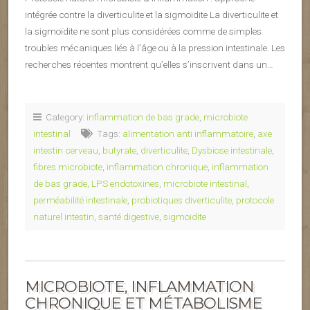
intégrée contre la diverticulite et la sigmoïdite La diverticulite et
la sigmoïdite ne sont plus considérées comme de simples
troubles mécaniques liés à l’âge ou à la pression intestinale. Les
recherches récentes montrent qu’elles s’inscrivent dans un…
Category:
inflammation de bas grade
,
microbiote
intestinal
Tags:
alimentation anti inflammatoire
,
axe
intestin cerveau
,
butyrate
,
diverticulite
,
Dysbiose intestinale
,
fibres microbiote
,
inflammation chronique
,
inflammation
de bas grade
,
LPS endotoxines
,
microbiote intestinal
,
perméabilité intestinale
,
probiotiques diverticulite
,
protocole
naturel intestin
,
santé digestive
,
sigmoïdite
MICROBIOTE, INFLAMMATION
CHRONIQUE ET MÉTABOLISME