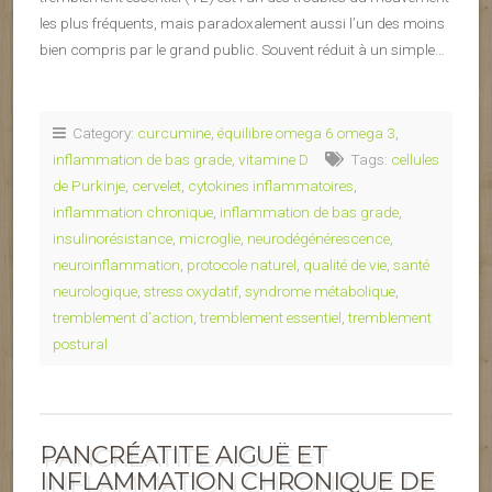
les plus fréquents, mais paradoxalement aussi l’un des moins
bien compris par le grand public. Souvent réduit à un simple…
Category:
curcumine
,
équilibre omega 6 omega 3
,
inflammation de bas grade
,
vitamine D
Tags:
cellules
de Purkinje
,
cervelet
,
cytokines inflammatoires
,
inflammation chronique
,
inflammation de bas grade
,
insulinorésistance
,
microglie
,
neurodégénérescence
,
neuroinflammation
,
protocole naturel
,
qualité de vie
,
santé
neurologique
,
stress oxydatif
,
syndrome métabolique
,
tremblement d’action
,
tremblement essentiel
,
tremblement
postural
PANCRÉATITE AIGUË ET
INFLAMMATION CHRONIQUE DE