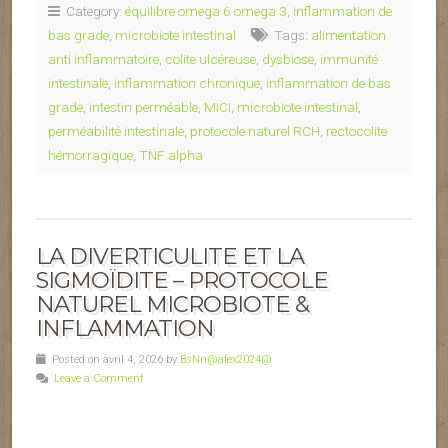
Category:
équilibre omega 6 omega 3
,
inflammation de
bas grade
,
microbiote intestinal
Tags:
alimentation
anti inflammatoire
,
colite ulcéreuse
,
dysbiose
,
immunité
intestinale
,
inflammation chronique
,
inflammation de bas
grade
,
intestin perméable
,
MICI
,
microbiote intestinal
,
perméabilité intestinale
,
protocole naturel RCH
,
rectocolite
hémorragique
,
TNF alpha
LA DIVERTICULITE ET LA
SIGMOÏDITE – PROTOCOLE
NATUREL MICROBIOTE &
INFLAMMATION
Posted on avril 4, 2026 by
BsNn@alex2024@
Leave a Comment