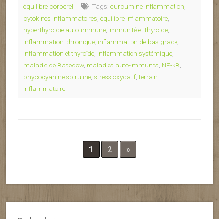
équilibre corporel
Tags:
curcumine inflammation
,
cytokines inflammatoires
,
équilibre inflammatoire
,
hyperthyroïdie auto-immune
,
immunité et thyroïde
,
inflammation chronique
,
inflammation de bas grade
,
inflammation et thyroïde
,
inflammation systémique
,
maladie de Basedow
,
maladies auto-immunes
,
NF-kB
,
phycocyanine spiruline
,
stress oxydatif
,
terrain
inflammatoire
1
2
»