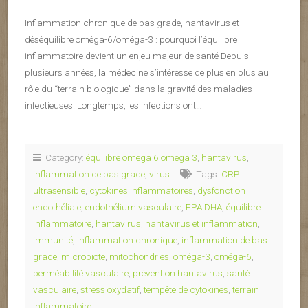
Inflammation chronique de bas grade, hantavirus et
déséquilibre oméga-6/oméga-3 : pourquoi l’équilibre
inflammatoire devient un enjeu majeur de santé Depuis
plusieurs années, la médecine s’intéresse de plus en plus au
rôle du “terrain biologique” dans la gravité des maladies
infectieuses. Longtemps, les infections ont…
Category:
équilibre omega 6 omega 3
,
hantavirus
,
inflammation de bas grade
,
virus
Tags:
CRP
ultrasensible
,
cytokines inflammatoires
,
dysfonction
endothéliale
,
endothélium vasculaire
,
EPA DHA
,
équilibre
inflammatoire
,
hantavirus
,
hantavirus et inflammation
,
immunité
,
inflammation chronique
,
inflammation de bas
grade
,
microbiote
,
mitochondries
,
oméga-3
,
oméga-6
,
perméabilité vasculaire
,
prévention hantavirus
,
santé
vasculaire
,
stress oxydatif
,
tempête de cytokines
,
terrain
inflammatoire