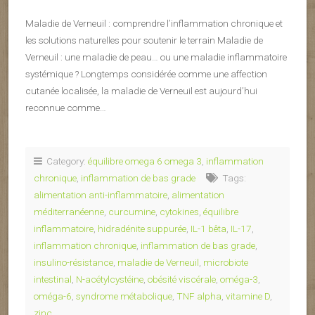
Maladie de Verneuil : comprendre l’inflammation chronique et
les solutions naturelles pour soutenir le terrain Maladie de
Verneuil : une maladie de peau… ou une maladie inflammatoire
systémique ? Longtemps considérée comme une affection
cutanée localisée, la maladie de Verneuil est aujourd’hui
reconnue comme…
Category:
équilibre omega 6 omega 3
,
inflammation
chronique
,
inflammation de bas grade
Tags:
alimentation anti-inflammatoire
,
alimentation
méditerranéenne
,
curcumine
,
cytokines
,
équilibre
inflammatoire
,
hidradénite suppurée
,
IL-1 bêta
,
IL-17
,
inflammation chronique
,
inflammation de bas grade
,
insulino-résistance
,
maladie de Verneuil
,
microbiote
intestinal
,
N-acétylcystéine
,
obésité viscérale
,
oméga-3
,
oméga-6
,
syndrome métabolique
,
TNF alpha
,
vitamine D
,
zinc