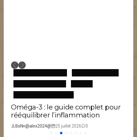
Équilibre Omega 6 Omega 3
Inflammation Chronique
Inflammation De Bas Grade
Omega 3
F
Reconnection Équilibre Corporel
Oméga-3 : le guide complet pour
rééquilibrer l’inflammation
BsNn@alex2024@
25 juillet 2026
0