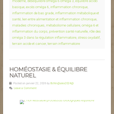
moderne
,
déséquilibre oméga 6 oméga 3
,
équilibre acido
basique
,
excès oméga 6
,
inflammation chronique
,
inflammation de bas grade
,
inflammation métabolique et
santé
,
lien entre alimentation et inflammation chronique
,
maladies chroniques
,
métabolisme cellulaire
,
oméga 6 et
inflammation du corps
,
prévention santé naturelle
,
rôle des
oméga 3 dans la régulation inflammatoire
,
stress oxydatif
,
terrain acide et cancer
,
terrain inflammatoire
HOMÉOSTASIE & ÉQUILIBRE
NATUREL
Posted on janvier 22, 2026 by
BsNn@alex2024@
Leave a Comment